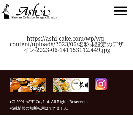
togg
navi
https://ashi-cake.com/wp/wp-
content/uploads/2023/06/名称未設定のデザ
イン-2023-06-14T153112.449.jpg
(C) 2001 ASHI Co., Ltd. All Rights Reserved.
掲載情報の無断転⽤はできません