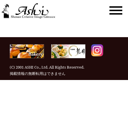
togg
navi
(C) 2001 ASHI Co., Ltd. All Rights Reserved.
掲載情報の無断転⽤はできません