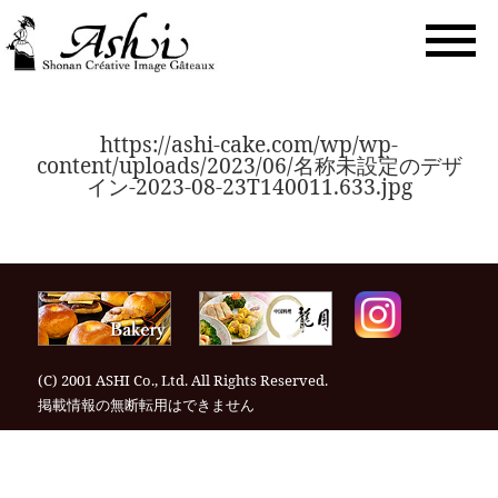
togg
navi
https://ashi-cake.com/wp/wp-
content/uploads/2023/06/名称未設定のデザ
イン-2023-08-23T140011.633.jpg
(C) 2001 ASHI Co., Ltd. All Rights Reserved.
掲載情報の無断転⽤はできません