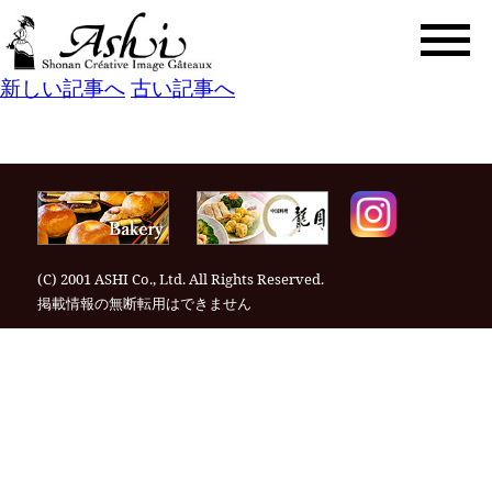
togg
navi
新しい記事へ
古い記事へ
(C) 2001 ASHI Co., Ltd. All Rights Reserved.
掲載情報の無断転⽤はできません